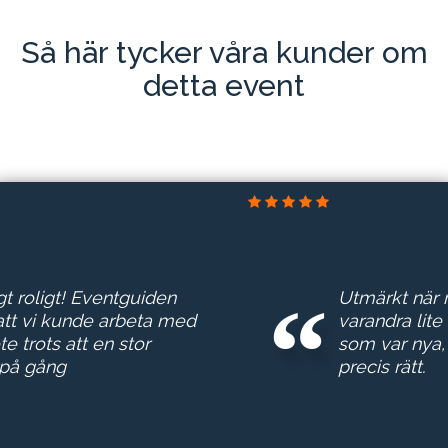
Så här tycker våra kunder om
detta event
NORRVATTEN
Utmärkt när man vill lära känna
varandra lite bättre. Vi var 3-4 st av 10
som var nya, så för vår del var detta
precis rätt.