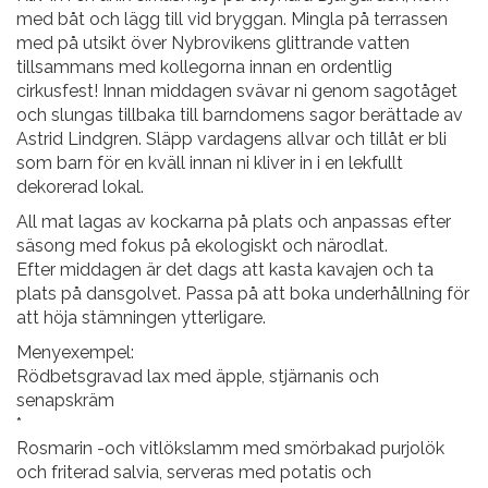
med båt och lägg till vid bryggan. Mingla på terrassen
med på utsikt över Nybrovikens glittrande vatten
tillsammans med kollegorna innan en ordentlig
cirkusfest! Innan middagen svävar ni genom sagotåget
och slungas tillbaka till barndomens sagor berättade av
Astrid Lindgren. Släpp vardagens allvar och tillåt er bli
som barn för en kväll innan ni kliver in i en lekfullt
dekorerad lokal.
All mat lagas av kockarna på plats och anpassas efter
säsong med fokus på ekologiskt och närodlat.
Efter middagen är det dags att kasta kavajen och ta
plats på dansgolvet. Passa på att boka underhållning för
att höja stämningen ytterligare.
Menyexempel:
Rödbetsgravad lax med äpple, stjärnanis och
senapskräm
*
Rosmarin -och vitlökslamm med smörbakad purjolök
och friterad salvia, serveras med potatis och