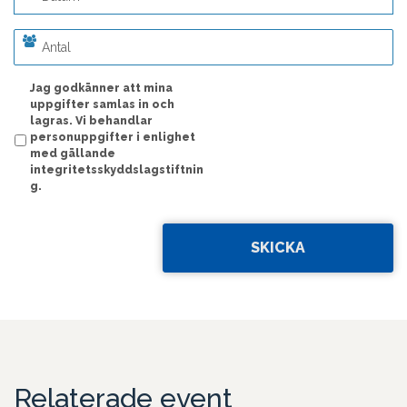
ÅÅÅÅ
streck
MM
streck
Jag godkänner att mina
DD
uppgifter samlas in och
lagras. Vi behandlar
personuppgifter i enlighet
med gällande
integritetsskyddslagstiftnin
g.
Relaterade event