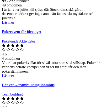
80 - 200
Personer
49 omdömen
I år tar vi er julfest till sjöss, där Stockholms skärgård i
decembermörkret ger inget annat än fantastiskt mysfaktor och
julkänsla!...
Läs mer
Pokerevent för företaget
Paketerade Aktiviteter
4.6
4 omdömen
Vi ordnar pokerkvällar för såväl stora som små sällskap. Poker är
världens hetaste kortspel och vi ser till att ni får den rätta
pokerstämningen....
Läs mer
Länken – teambuilding inomhus
Teambuilding