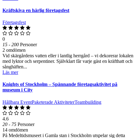
Kräftskiva en härlig företagsfest
Företagsfest
0
15 - 200
Personer
2 omdömen
Vid skärgårdens vatten eller i lantlig herrgård – vi dekorerar lokalen
med lyktor och serpentiner. Självklart får varje gäst en kräfthatt och
sånghäften...
Läs mer
Knights of Stockholm – Spännande företagsaktivitet på
museum i City
Hållbara Event
Paketerade Aktiviteter
Teambuilding
4.6
20 - 75
Personer
14 omdömen
På Medeltidsmuseet i Gamla stan i Stockholm utspelar sig detta