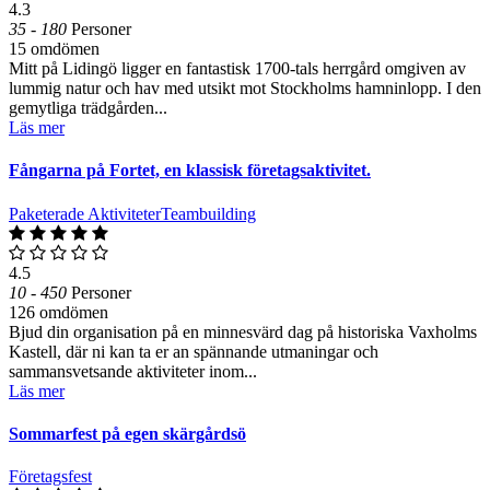
4.3
35 - 180
Personer
15 omdömen
Mitt på Lidingö ligger en fantastisk 1700-tals herrgård omgiven av
lummig natur och hav med utsikt mot Stockholms hamninlopp. I den
gemytliga trädgården...
Läs mer
Fångarna på Fortet, en klassisk företagsaktivitet.
Paketerade Aktiviteter
Teambuilding
4.5
10 - 450
Personer
126 omdömen
Bjud din organisation på en minnesvärd dag på historiska Vaxholms
Kastell, där ni kan ta er an spännande utmaningar och
sammansvetsande aktiviteter inom...
Läs mer
Sommarfest på egen skärgårdsö
Företagsfest