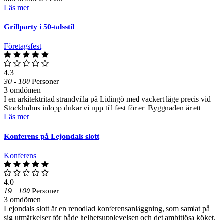
Läs mer
Grillparty i 50-talsstil
Företagsfest
4.3
30 - 100
Personer
3 omdömen
I en arkitektritad strandvilla på Lidingö med vackert läge precis vid
Stockholms inlopp dukar vi upp till fest för er. Byggnaden är ett...
Läs mer
Konferens på Lejondals slott
Konferens
4.0
19 - 100
Personer
3 omdömen
Lejondals slott är en renodlad konferensanläggning, som samlat på
sig utmärkelser för både helhetsupplevelsen och det ambitiösa köket.