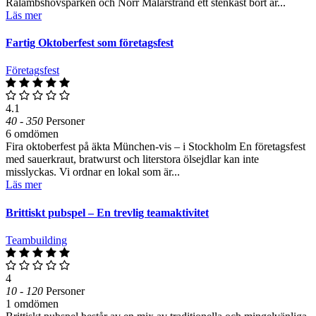
Rålambshovsparken och Norr Mälarstrand ett stenkast bort är...
Läs mer
Fartig Oktoberfest som företagsfest
Företagsfest
4.1
40 - 350
Personer
6 omdömen
Fira oktoberfest på äkta München-vis – i Stockholm En företagsfest
med sauerkraut, bratwurst och literstora ölsejdlar kan inte
misslyckas. Vi ordnar en lokal som är...
Läs mer
Brittiskt pubspel – En trevlig teamaktivitet
Teambuilding
4
10 - 120
Personer
1 omdömen