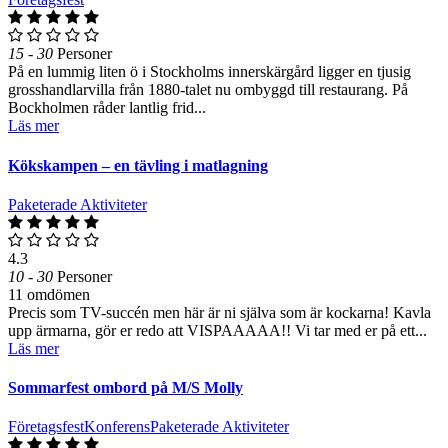
15 - 30
Personer
På en lummig liten ö i Stockholms innerskärgård ligger en tjusig
grosshandlarvilla från 1880-talet nu ombyggd till restaurang. På
Bockholmen råder lantlig frid...
Läs mer
Kökskampen – en tävling i matlagning
Paketerade Aktiviteter
4.3
10 - 30
Personer
11 omdömen
Precis som TV-succén men här är ni själva som är kockarna! Kavla
upp ärmarna, gör er redo att VISPAAAAA!! Vi tar med er på ett...
Läs mer
Sommarfest ombord på M/S Molly
Företagsfest
Konferens
Paketerade Aktiviteter