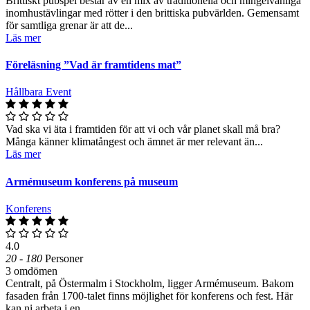
Brittiskt pubspel består av en mix av traditionella och mingelvänliga
inomhustävlingar med rötter i den brittiska pubvärlden. Gemensamt
för samtliga grenar är att de...
Läs mer
Föreläsning ”Vad är framtidens mat”
Hållbara Event
Vad ska vi äta i framtiden för att vi och vår planet skall må bra?
Många känner klimatångest och ämnet är mer relevant än...
Läs mer
Armémuseum konferens på museum
Konferens
4.0
20 - 180
Personer
3 omdömen
Centralt, på Östermalm i Stockholm, ligger Armémuseum. Bakom
fasaden från 1700-talet finns möjlighet för konferens och fest. Här
kan ni arbeta i en...