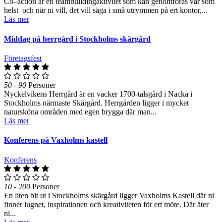
Co–action är en teambuildingaktivitet som kan genomföras var som
helst och när ni vill, det vill säga i små utrymmen på ert kontor,...
Läs mer
Middag på herrgård i Stockholms skärgård
Företagsfest
50 - 90
Personer
Nyckelvikens Herrgård är en vacker 1700-talsgård i Nacka i
Stockholms närmaste Skärgård. Herrgården ligger i mycket
natursköna områden med egen brygga där man...
Läs mer
Konferens på Vaxholms kastell
Konferens
10 - 200
Personer
En liten bit ut i Stockholms skärgård ligger Vaxholms Kastell där ni
finner lugnet, inspirationen och kreativiteten för ert möte. Där äter
ni...