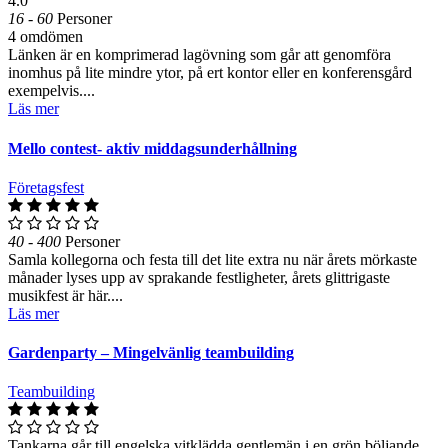
4.0
16 - 60
Personer
4 omdömen
Länken är en komprimerad lagövning som går att genomföra
inomhus på lite mindre ytor, på ert kontor eller en konferensgård
exempelvis....
Läs mer
Mello contest- aktiv middagsunderhållning
Företagsfest
40 - 400
Personer
Samla kollegorna och festa till det lite extra nu när årets mörkaste
månader lyses upp av sprakande festligheter, årets glittrigaste
musikfest är här....
Läs mer
Gardenparty – Mingelvänlig teambuilding
Teambuilding
Tankarna går till engelska vitklädda gentlemän i en grön böljande