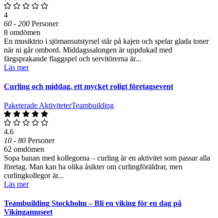
4
60 - 200
Personer
8 omdömen
En musiktrio i sjömansutstyrsel står på kajen och spelar glada toner
när ni går ombord. Middagssalongen är uppdukad med
färgsprakande flaggspel och servitörerna är...
Läs mer
Curling och middag, ett mycket roligt företagsevent
Paketerade Aktiviteter
Teambuilding
4.6
10 - 80
Personer
62 omdömen
Sopa banan med kollegorna – curling är en aktivitet som passar alla
företag. Man kan ha olika åsikter om curlingföräldrar, men
curlingkollegor är...
Läs mer
Teambuilding Stockholm – Bli en viking för en dag på
Vikingamuseet