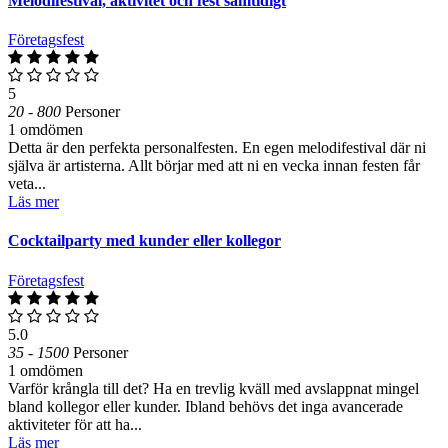
Melodifestival, aktivitet och fest samtidigt
Företagsfest
5
20 - 800
Personer
1 omdömen
Detta är den perfekta personalfesten. En egen melodifestival där ni
själva är artisterna. Allt börjar med att ni en vecka innan festen får
veta...
Läs mer
Cocktailparty med kunder eller kollegor
Företagsfest
5.0
35 - 1500
Personer
1 omdömen
Varför krångla till det? Ha en trevlig kväll med avslappnat mingel
bland kollegor eller kunder. Ibland behövs det inga avancerade
aktiviteter för att ha...
Läs mer