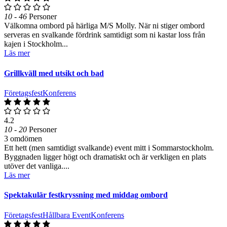
10 - 46
Personer
Välkomna ombord på härliga M/S Molly. När ni stiger ombord
serveras en svalkande fördrink samtidigt som ni kastar loss från
kajen i Stockholm...
Läs mer
Grillkväll med utsikt och bad
Företagsfest
Konferens
4.2
10 - 20
Personer
3 omdömen
Ett hett (men samtidigt svalkande) event mitt i Sommarstockholm.
Byggnaden ligger högt och dramatiskt och är verkligen en plats
utöver det vanliga....
Läs mer
Spektakulär festkryssning med middag ombord
Företagsfest
Hållbara Event
Konferens