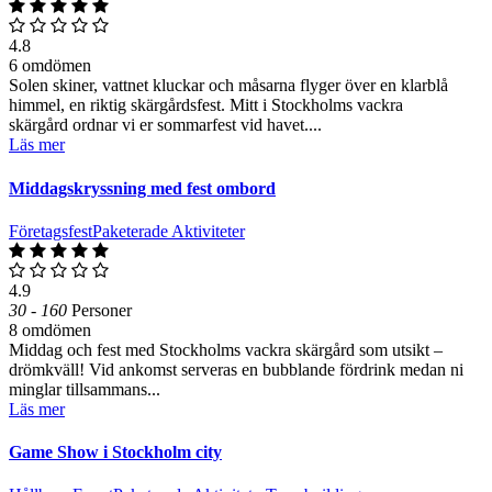
4.8
6 omdömen
Solen skiner, vattnet kluckar och måsarna flyger över en klarblå
himmel, en riktig skärgårdsfest. Mitt i Stockholms vackra
skärgård ordnar vi er sommarfest vid havet....
Läs mer
Middagskryssning med fest ombord
Företagsfest
Paketerade Aktiviteter
4.9
30 - 160
Personer
8 omdömen
Middag och fest med Stockholms vackra skärgård som utsikt –
drömkväll! Vid ankomst serveras en bubblande fördrink medan ni
minglar tillsammans...
Läs mer
Game Show i Stockholm city