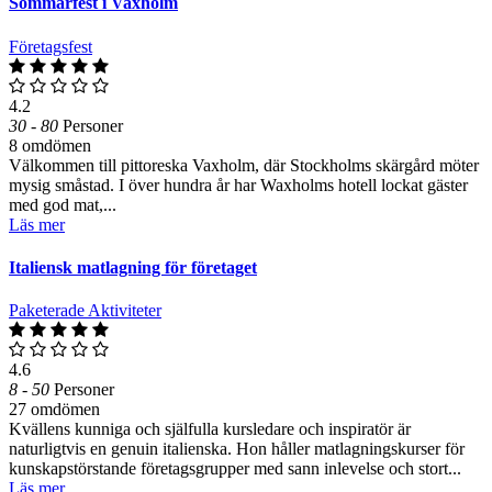
Sommarfest i Vaxholm
Företagsfest
4.2
30 - 80
Personer
8 omdömen
Välkommen till pittoreska Vaxholm, där Stockholms skärgård möter
mysig småstad. I över hundra år har Waxholms hotell lockat gäster
med god mat,...
Läs mer
Italiensk matlagning för företaget
Paketerade Aktiviteter
4.6
8 - 50
Personer
27 omdömen
Kvällens kunniga och själfulla kursledare och inspiratör är
naturligtvis en genuin italienska. Hon håller matlagningskurser för
kunskapstörstande företagsgrupper med sann inlevelse och stort...
Läs mer