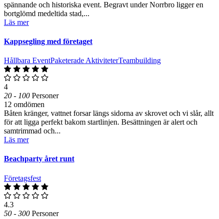
spännande och historiska event. Begravt under Norrbro ligger en
bortglömd medeltida stad,...
Läs mer
Kappsegling med företaget
Hållbara Event
Paketerade Aktiviteter
Teambuilding
4
20 - 100
Personer
12 omdömen
Båten kränger, vattnet forsar längs sidorna av skrovet och vi slår, allt
för att ligga perfekt bakom startlinjen. Besättningen är alert och
samtrimmad och...
Läs mer
Beachparty året runt
Företagsfest
4.3
50 - 300
Personer