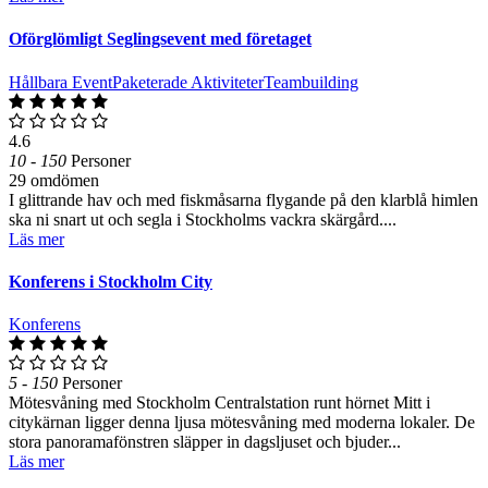
Oförglömligt Seglingsevent med företaget
Hållbara Event
Paketerade Aktiviteter
Teambuilding
4.6
10 - 150
Personer
29 omdömen
I glittrande hav och med fiskmåsarna flygande på den klarblå himlen
ska ni snart ut och segla i Stockholms vackra skärgård....
Läs mer
Konferens i Stockholm City
Konferens
5 - 150
Personer
Mötesvåning med Stockholm Centralstation runt hörnet Mitt i
citykärnan ligger denna ljusa mötesvåning med moderna lokaler. De
stora panoramafönstren släpper in dagsljuset och bjuder...
Läs mer