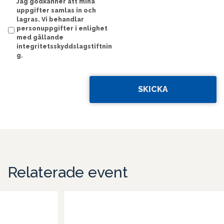
Jag godkänner att mina
DD
uppgifter samlas in och
lagras. Vi behandlar
personuppgifter i enlighet
med gällande
integritetsskyddslagstiftnin
g.
Relaterade event