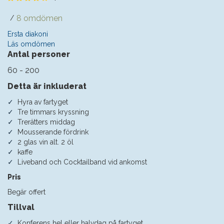
8 omdömen
/
Ersta diakoni
Läs omdömen
Antal personer
60 - 200
Detta är inkluderat
Hyra av fartyget
Tre timmars kryssning
Trerätters middag
Mousserande fördrink
2 glas vin alt. 2 öl
kaffe
Liveband och Cocktailband vid ankomst
Pris
Begär offert
Tillval
Konferens hel eller halvdag på fartyget