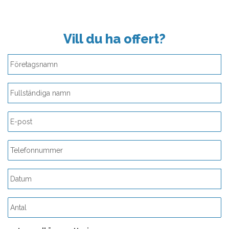
Vill du ha offert?
ÅÅÅÅ
streck
MM
streck