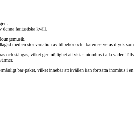
ägen.
v denna fantastiska kväll.
 loungemusik.
lagad med en stor variation av tillbehör och i baren serveras dryck som v
s och stängas, vilket ger möjlighet att vistas utomhus i alla väder. T
 värmer.
rmånligt bar-paket, vilket innebär att kvällen kan fortsätta inomhus i e