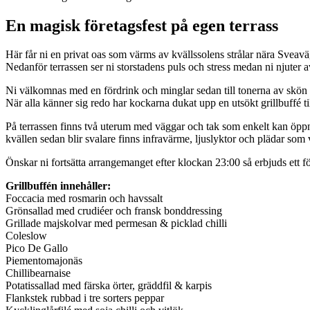
En magisk företagsfest på egen terrass
Här får ni en privat oas som värms av kvällssolens strålar nära Sveav
Nedanför terrassen ser ni storstadens puls och stress medan ni njuter a
Ni välkomnas med en fördrink och minglar sedan till tonerna av skön
När alla känner sig redo har kockarna dukat upp en utsökt grillbuffé til
På terrassen finns två uterum med väggar och tak som enkelt kan öppna
kvällen sedan blir svalare finns infravärme, ljuslyktor och plädar som
Önskar ni fortsätta arrangemanget efter klockan 23:00 så erbjuds ett fö
Grillbuffén innehåller:
Foccacia med rosmarin och havssalt
Grönsallad med crudiéer och fransk bonddressing
Grillade majskolvar med permesan & picklad chilli
Coleslow
Pico De Gallo
Piementomajonäs
Chillibearnaise
Potatissallad med färska örter, gräddfil & karpis
Flankstek rubbad i tre sorters peppar