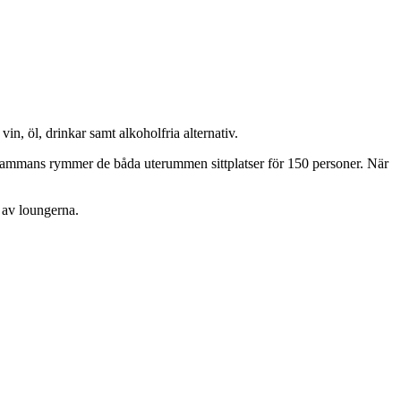
in, öl, drinkar samt alkoholfria alternativ.
illsammans rymmer de båda uterummen sittplatser för 150 personer. När
n av loungerna.