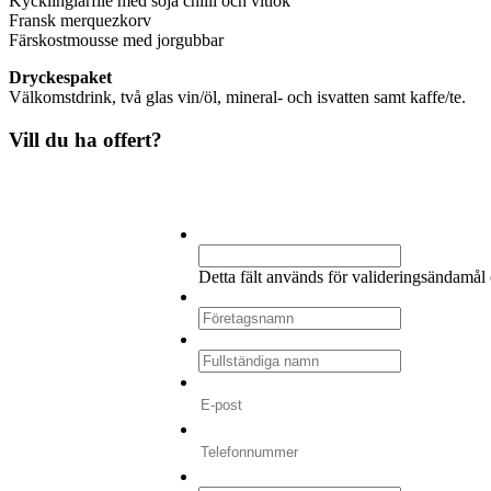
Kycklinglårfilé med soja chilli och vitlök
Fransk merquezkorv
Färskostmousse med jorgubbar
Dryckespaket
Välkomstdrink, två glas vin/öl, mineral- och isvatten samt kaffe/te.
Vill du ha offert?
Company
Detta fält används för valideringsändamål
Företagsnamn
*
Fullständiga namn
*
E-post
*
Telefonnummer
*
Datum
*