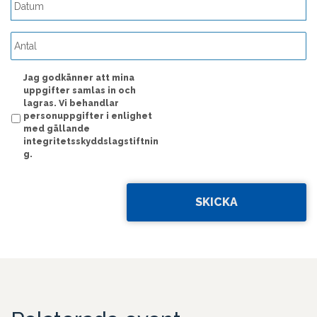
ÅÅÅÅ
streck
MM
streck
Jag godkänner att mina
DD
uppgifter samlas in och
lagras. Vi behandlar
personuppgifter i enlighet
med gällande
integritetsskyddslagstiftnin
g.