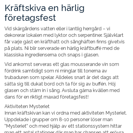
Kräftskiva en härlig
företagsfest
Vid skärgårdens vatten eller i lantlig herrgård – vi
dekorerar lokalen med lyktor och serpentiner. Självklart
får varje gäst en kräfthatt och sånghäften finns givetvis
på plats. Ni blir serverade en härlig kräftbuffé med de
klassiska ingredienserna och snaps i glasen.
Vid ankomst serveras ett glas mousserande vin som
fördrink samtidigt som ni minglar till tonerna av
trubaduren som spelar. Alldeles snart är det dags att
sätta sig till dukat bord och ta för sig av buffén. Höj
glasen och stäm in i sång. Avsluta gärna kvällen med
dans för en riktigt maxad företagsfest!
Aktiviteten Mysteriet
Innan kräftskivan kan vi ordna med aktiviteten Mysteriet.
Uppdelade i grupper om 8-10 personer löser man
”Mysteriet” och med hjälp av ett stationssystem hittar
man ett antal stationer där man har chansen att erövra