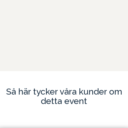
Bjud din organisation på en minnesvärd dag på historiska
Vaxholms Kastell, där ni kan ta er an spännande utmaningar och
sammansvetsande aktivitet
Läs mer
Så här tycker våra kunder om
detta event