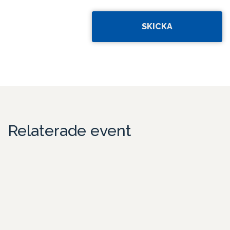
Relaterade event
Teambuilding i centrala Stockholm med middag
ombord på båt