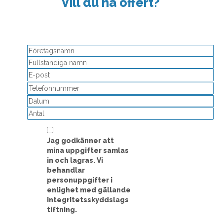
Vill du ha offert?
Detta fält används för valideringsändamål och ska lämnas
oförändrat.
Å
st
M
st
D
Jag godkänner att
mina uppgifter samlas
in och lagras. Vi
behandlar
personuppgifter i
enlighet med gällande
integritetsskyddslags
tiftning.