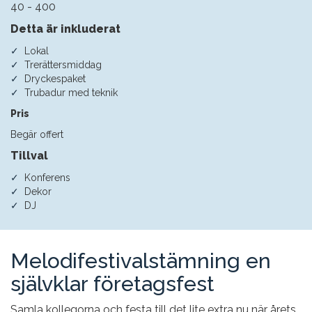
40 - 400
Detta är inkluderat
Lokal
Trerättersmiddag
Dryckespaket
Trubadur med teknik
Pris
Begär offert
Tillval
Konferens
Dekor
DJ
Melodifestivalstämning en
självklar företagsfest
Samla kollegorna och festa till det lite extra nu när årets