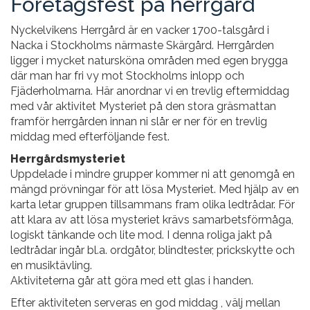
Företagsfest på herrgård
Nyckelvikens Herrgård är en vacker 1700-talsgård i
Nacka i Stockholms närmaste Skärgård. Herrgården
ligger i mycket natursköna områden med egen brygga
där man har fri vy mot Stockholms inlopp och
Fjäderholmarna. Här anordnar vi en trevlig eftermiddag
med vår aktivitet Mysteriet på den stora gräsmattan
framför herrgården innan ni slår er ner för en trevlig
middag med efterföljande fest.
Herrgårdsmysteriet
Uppdelade i mindre grupper kommer ni att genomgå en
mängd prövningar för att lösa Mysteriet. Med hjälp av en
karta letar gruppen tillsammans fram olika ledtrådar. För
att klara av att lösa mysteriet krävs samarbetsförmåga,
logiskt tänkande och lite mod. I denna roliga jakt på
ledtrådar ingår bl.a. ordgåtor, blindtester, prickskytte och
en musiktävling.
Aktiviteterna går att göra med ett glas i handen.
Efter aktiviteten serveras en god middag , välj mellan