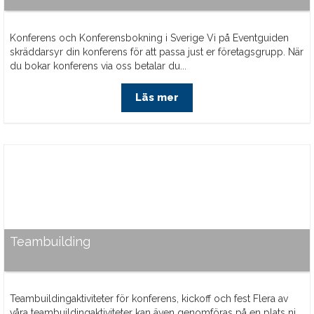
Konferens och Konferensbokning i Sverige Vi på Eventguiden
skräddarsyr din konferens för att passa just er företagsgrupp. När
du bokar konferens via oss betalar du...
Läs mer
Teambuilding
Teambuildingaktiviteter för konferens, kickoff och fest Flera av
våra teambuildingaktiviteter kan även genomföras på en plats ni