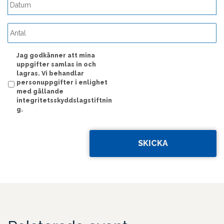
ÅÅÅÅ
streck
MM
streck
Jag godkänner att mina
DD
uppgifter samlas in och
lagras. Vi behandlar
personuppgifter i enlighet
med gällande
integritetsskyddslagstiftnin
g.