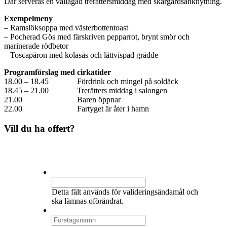
Där serveras en vällagad trerättersmiddag med skärgårdsanknytning.
Exempelmeny
– Ramslöksoppa med västerbottentoast
– Pocherad Gös med färskriven pepparrot, brynt smör och
marinerade rödbetor
– Toscapäron med kolasås och lättvispad grädde
Programförslag med cirkatider
18.00 – 18.45 Fördrink och mingel på soldäck
18.45 – 21.00 Trerätters middag i salongen
21.00 Baren öppnar
22.00 Fartyget är åter i hamn
Vill du ha offert?
Phone
Detta fält används för valideringsändamål och
ska lämnas oförändrat.
Företagsnamn
*