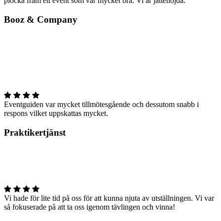
plocka fram ett event som var mycket bra. Vi är jättenöjda.
Booz & Company
Eventguiden var mycket tillmötesgående och dessutom snabb i
respons vilket uppskattas mycket.
Praktikertjänst
Vi hade för lite tid på oss för att kunna njuta av utställningen. Vi var
så fokuserade på att ta oss igenom tävlingen och vinna!