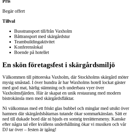
Pris
Begär offert
Tillval
Busstransport till/från Vaxholm
Båttransport med skärgårdstur
Teambuildingaktivitet
Konferenslokal
Boende på hotellet
En skön företagsfest i skärgårdsmiljö
Välkommen till pittoreska Vaxholm, där Stockholms skärgård möter
mysig småstad. I över hundra år har Waxholms hotell lockat gäster
med god mat, härlig stämning och underbara vyer över
Vaxholmsfjärden. Här är skapat en unik restaurang med modern
bistrokänsla men med skärgårdsfläktar.
Ni välkomnas med ett friskt glas bubbel och minglar med utsikt över
hamnen där skärgårdsbåtarnas tutande ökar sommarkänslan. Sätt er
ned till dukade bord där ni bjuds en somrig trerättersmeny. Kanske
efter några tal eller kvällens underhållning ökar vi musiken och vår
DJ tar över – festen är igång!