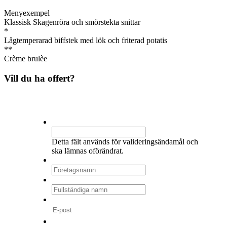
Menyexempel
Klassisk Skagenröra och smörstekta snittar
*
Lågtemperarad biffstek med lök och friterad potatis
**
Crème brulèe
Vill du ha offert?
Company
Detta fält används för valideringsändamål och
ska lämnas oförändrat.
Företagsnamn
*
Fullständiga namn
*
E-post
*
Telefonnummer
*