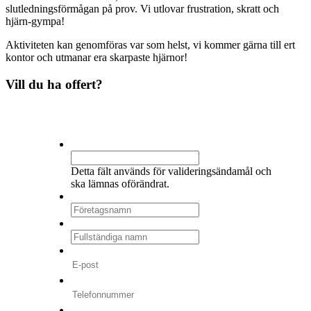
slutledningsförmågan på prov. Vi utlovar frustration, skratt och
hjärn-gympa!
Aktiviteten kan genomföras var som helst, vi kommer gärna till ert
kontor och utmanar era skarpaste hjärnor!
Vill du ha offert?
Instagram
Detta fält används för valideringsändamål och
ska lämnas oförändrat.
Företagsnamn
*
Fullständiga namn
*
E-post
*
Telefonnummer
*
Datum
*