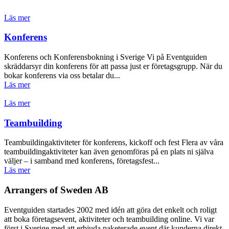
Läs mer
Konferens
Konferens och Konferensbokning i Sverige Vi på Eventguiden
skräddarsyr din konferens för att passa just er företagsgrupp. När du
bokar konferens via oss betalar du...
Läs mer
Läs mer
Teambuilding
Teambuildingaktiviteter för konferens, kickoff och fest Flera av våra
teambuildingaktiviteter kan även genomföras på en plats ni själva
väljer – i samband med konferens, företagsfest...
Läs mer
Arrangers of Sweden AB
Eventguiden startades 2002 med idén att göra det enkelt och roligt
att boka företagsevent, aktiviteter och teambuilding online. Vi var
först i Sverige med att erbjuda paketerade event där kunderna direkt