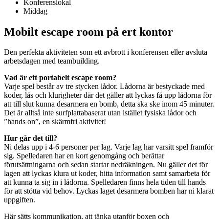
Konferenslokal
Middag
Mobilt escape room på ert kontor
Den perfekta aktiviteten som ett avbrott i konferensen eller avsluta
arbetsdagen med teambuilding.
Vad är ett portabelt escape room?
Varje spel består av tre stycken lådor. Lådorna är bestyckade med
koder, lås och klurigheter där det gäller att lyckas få upp lådorna för
att till slut kunna desarmera en bomb, detta ska ske inom 45 minuter.
Det är alltså inte surfplattabaserat utan istället fysiska lådor och
”hands on”, en skärmfri aktivitet!
Hur går det till?
Ni delas upp i 4-6 personer per lag. Varje lag har varsitt spel framför
sig. Spelledaren har en kort genomgång och berättar
förutsättningarna och sedan startar nedräkningen. Nu gäller det för
lagen att lyckas klura ut koder, hitta information samt samarbeta för
att kunna ta sig in i lådorna. Spelledaren finns hela tiden till hands
för att stötta vid behov. Lyckas laget desarmera bomben har ni klarat
uppgiften.
Här sätts kommunikation, att tänka utanför boxen och