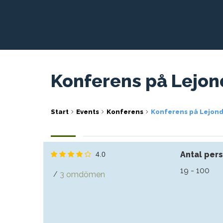
Konferens på Lejond
Start
Events
Konferens
Konferens på Lejonda
Antal per
4.0
19 - 100
3 omdömen
/