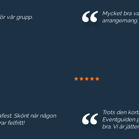
Mycket bra val
ör vår grupp.
arrangemang.
Trots den kort
afest. Skönt när någon
Eventguiden p
 felfritt!
bra. Vi är jätte