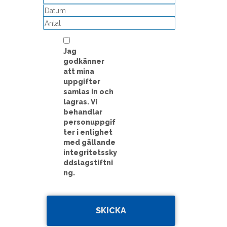
ÅÅÅÅ
streck
MM
streck
DD
Jag
godkänner
att mina
uppgifter
samlas in och
lagras. Vi
behandlar
personuppgif
ter i enlighet
med gällande
integritetssky
ddslagstiftni
ng.