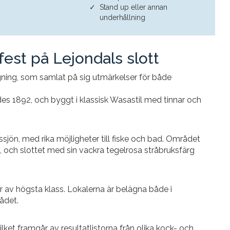
Stand up eller annan
underhållning
fest på Lejondals slott
gning, som samlat på sig utmärkelser för både
des 1892, och byggt i klassisk Wasastil med tinnar och
ssjön, med rika möjligheter till fiske och bad. Området
, och slottet med sin vackra tegelrosa stråbruksfärg
r av högsta klass. Lokalerna är belägna både i
ådet.
lket framgår av resultatlistorna från olika kock- och