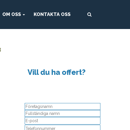
OM OSS
KONTAKTA OSS
3
Vill du ha offert?
Detta fält används för
valideringsändamål och ska lämnas
oförändrat.