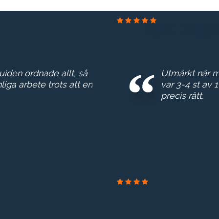
ESKILTUN
DELT
PRA
BOO
GE 
ER
N
G
guiden ordnade allt, så
Utmärkt när ma
liga arbete trots att en
var 3-4 st av 
precis rätt.