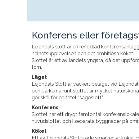
Konferens eller företags
Lejondals slott är en renodlad konferensanläg
helhetsupplevelsen och det ambitiösa köket.
Slottet är ett av landets yngsta, då det uppför
torn.
Läget
Lejondals Slott är vackert beläget vid Lejondal
och parkerna runt slottet är mycket natursköna
gör skäl för epitetet ”sagoslott”.
Konferens
Slottet har ett drygt femtontal konferenslokale
huvudslottet och i separata byggnader på omr
Köket
Ett av Lejondals Slotts adelsmärken är köket, vi