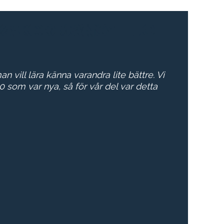
A ENERGI & MILJÖ
EK SVERIGE AB
KTIKERTJÄNST
Z & COMPANY
REAL ESTATE
STA DIAKONI
ORRVATTEN
ROTH & CO
n vill lära känna varandra lite bättre. Vi
10 som var nya, så för vår del var detta