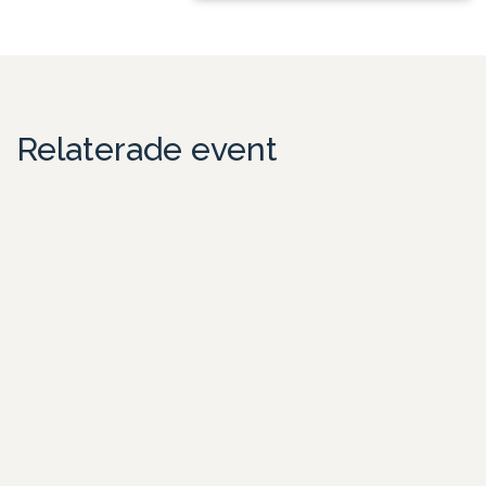
Relaterade event
Teambuilding i centrala Stockholm med middag
ombord på båt
Sommarfest i city – aktivitet och middag i unik miljö
Skeppsholmen är en av Stockholms mest speciella platser. Här
befinner ni e
Läs mer