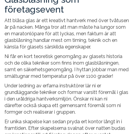
företagsevent
Att blåsa glas är ett kreativt hantverk med över tvåtusen
år på nacken. Många tror att man måste ha lungor som
en maratonlöpare för att lyckas, men faktum är att
glasblåsning handlar mest om timing, teknik och en
känsla för glasets särskilda egenskaper.
Ni får en kort teoretisk genomgång av glasets historia
och de olika tekniker som finns inom glasblåsningen,
samt en säkerhetsgenomgång. I hyttan jobbar man med
smältugnar med temperatur på över 1100 grader!
Under ledning av erfarna instruktörer lär ni er
grundläggande tekniker och formar varsitt föremål i glas
i den uråldriga hantverksmiljön. Önskar ni kan ni
därefter också skapa ett gemensamt föremål som ni
formger och realiserar i gruppen.
Er unika skapelse kan sedan pryda ert kontor långt in i
framtiden. Efter skapelserna svalnat över natten budas