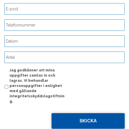
ÅÅÅÅ
streck
MM
streck
Jag godkänner att mina
DD
uppgifter samlas in och
lagras. Vi behandlar
personuppgifter i enlighet
med gällande
integritetsskyddslagstiftnin
g.