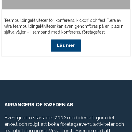
Teambuildingaktiviteter för konferens, kickoff och fest Flera av
våra teambuildingaktiviteter kan även genomföras på en plats ni
själva väljer – i samband med konferens, företagsfest...
Läs mer
ARRANGERS OF SWEDEN AB
Eventguiden startades 2002 med idén att göra det
enkelt och roligt att boka företagsevent, aktiviteter och
teambuilding online. Vi var först i Sverige med att