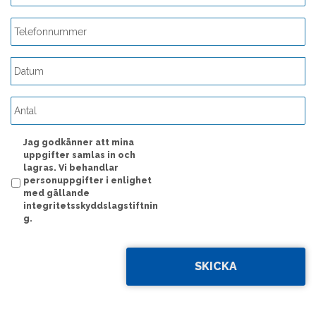
ÅÅÅÅ
streck
MM
streck
Jag godkänner att mina
DD
uppgifter samlas in och
lagras. Vi behandlar
personuppgifter i enlighet
med gällande
integritetsskyddslagstiftnin
g.