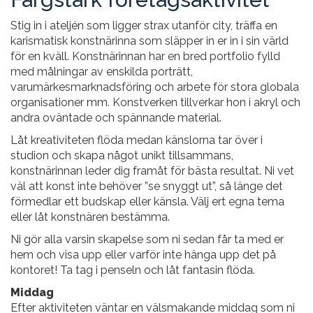
Stig in i ateljén som ligger strax utanför city, träffa en
karismatisk konstnärinna som släpper in er in i sin värld
för en kväll. Konstnärinnan har en bred portfolio fylld
med målningar av enskilda porträtt,
varumärkesmarknadsföring och arbete för stora globala
organisationer mm. Konstverken tillverkar hon i akryl och
andra oväntade och spännande material.
Låt kreativiteten flöda medan känslorna tar över i
studion och skapa något unikt tillsammans,
konstnärinnan leder dig framåt för bästa resultat. Ni vet
väl att konst inte behöver ”se snyggt ut”, så länge det
förmedlar ett budskap eller känsla. Välj ert egna tema
eller låt konstnären bestämma.
Ni gör alla varsin skapelse som ni sedan får ta med er
hem och visa upp eller varför inte hänga upp det på
kontoret! Ta tag i penseln och låt fantasin flöda.
Middag
Efter aktiviteten väntar en välsmakande middag som ni