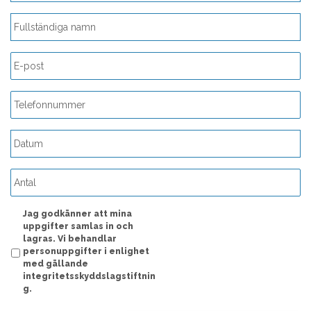
ÅÅÅÅ
streck
MM
streck
Jag godkänner att mina
DD
uppgifter samlas in och
lagras. Vi behandlar
personuppgifter i enlighet
med gällande
integritetsskyddslagstiftnin
g.