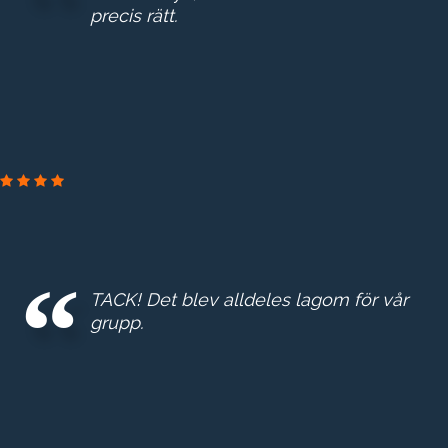
precis rätt.
GE
REAL
ESTA
TACK! Det blev alldeles lagom för vår
E
grupp.