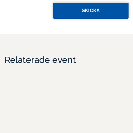
Relaterade event
Teambuilding i centrala Stockholm med middag
ombord på båt
Sommarfest i city – aktivitet och middag i unik miljö
Skeppsholmen är en av Stockholms mest speciella platser. Här
befinner ni e