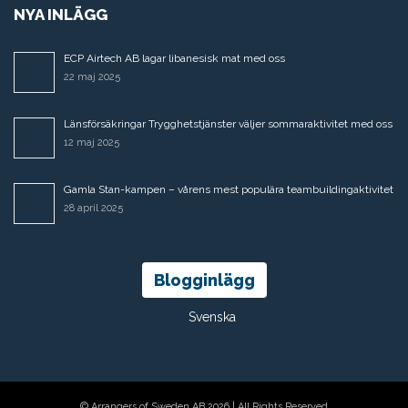
NYA INLÄGG
ECP Airtech AB lagar libanesisk mat med oss
22 maj 2025
Länsförsäkringar Trygghetstjänster väljer sommaraktivitet med oss
12 maj 2025
Gamla Stan-kampen – vårens mest populära teambuildingaktivitet
28 april 2025
Blogginlägg
Svenska
© Arrangers of Sweden AB 2026
|
All Rights Reserved