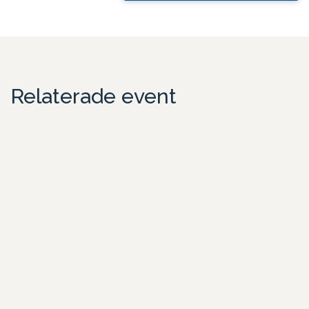
Relaterade event
Teambuilding i centrala Stockholm med middag
ombord på båt
Sommarfest i city – aktivitet och middag i unik miljö
Skeppsholmen är en av Stockholms mest speciella platser. Här
befinner ni e
Läs mer