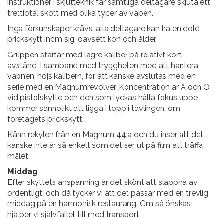
instruktioner i skjutteknik får samtliga deltagare skjuta ett
trettiotal skott med olika typer av vapen.
Inga förkunskaper krävs, alla deltagare kan ha en dold
prickskytt inom sig, oavsett kön och ålder.
Gruppen startar med lägre kaliber på relativt kort
avstånd. I samband med tryggheten med att hantera
vapnen, höjs kalibern, för att kanske avslutas med en
serie med en Magnumrevolver. Koncentration är A och O
vid pistolskytte och den som lyckas hålla fokus uppe
kommer sannolikt att ligga i topp i tävlingen, om
företagets prickskytt.
Känn rekylen från en Magnum 44:a och du inser att det
kanske inte är så enkelt som det ser ut på film att träffa
målet.
Middag
Efter skyttets anspänning är det skönt att slappna av
ordentligt, och då tycker vi att det passar med en trevlig
middag på en harmonisk restaurang. Om så önskas
hjälper vi självfallet till med transport.