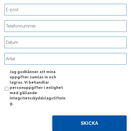
ÅÅÅÅ
streck
MM
streck
Jag godkänner att mina
DD
uppgifter samlas in och
lagras. Vi behandlar
personuppgifter i enlighet
med gällande
integritetsskyddslagstiftnin
g.