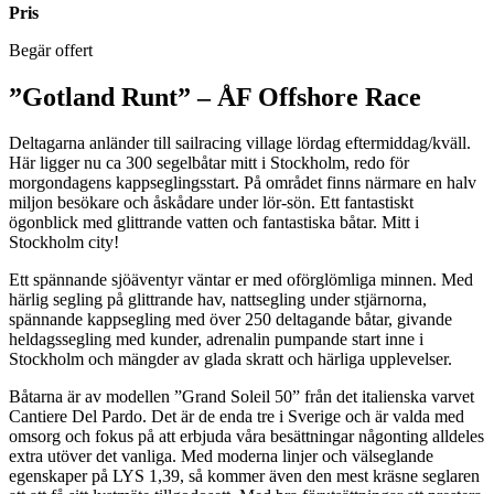
Pris
Begär offert
”Gotland Runt” – ÅF Offshore Race
Deltagarna anländer till sailracing village lördag eftermiddag/kväll.
Här ligger nu ca 300 segelbåtar mitt i Stockholm, redo för
morgondagens kappseglingsstart. På området finns närmare en halv
miljon besökare och åskådare under lör-sön. Ett fantastiskt
ögonblick med glittrande vatten och fantastiska båtar. Mitt i
Stockholm city!
Ett spännande sjöäventyr väntar er med oförglömliga minnen. Med
härlig segling på glittrande hav, nattsegling under stjärnorna,
spännande kappsegling med över 250 deltagande båtar, givande
heldagssegling med kunder, adrenalin pumpande start inne i
Stockholm och mängder av glada skratt och härliga upplevelser.
Båtarna är av modellen ”Grand Soleil 50” från det italienska varvet
Cantiere Del Pardo. Det är de enda tre i Sverige och är valda med
omsorg och fokus på att erbjuda våra besättningar någonting alldeles
extra utöver det vanliga. Med moderna linjer och välseglande
egenskaper på LYS 1,39, så kommer även den mest kräsne seglaren