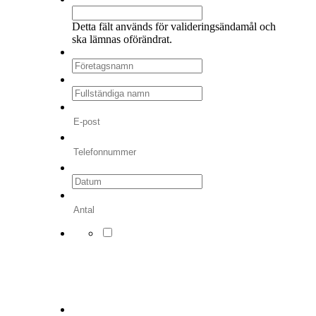
Detta fält används för valideringsändamål och
ska lämnas oförändrat.
Företagsnamn
*
Fullständiga namn
*
E-post
*
Telefonnummer
*
Datum
*
ÅÅÅÅ
streck
Antal
*
MM
streck
DD
*
Jag godkänner att mina
uppgifter samlas in och
lagras. Vi behandlar
personuppgifter i enlighet
med gällande
integritetsskyddslagstiftning.