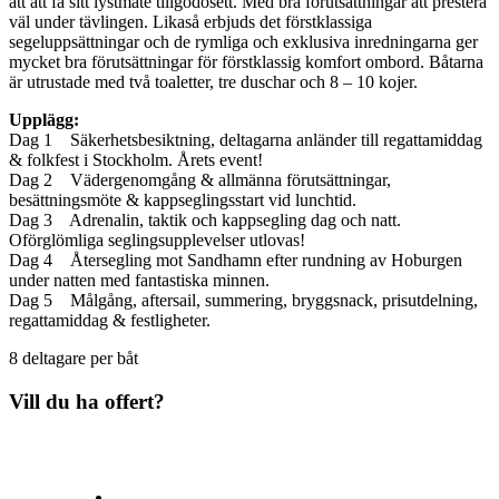
att att få sitt lystmäte tillgodosett. Med bra förutsättningar att prestera
väl under tävlingen. Likaså erbjuds det förstklassiga
segeluppsättningar och de rymliga och exklusiva inredningarna ger
mycket bra förutsättningar för förstklassig komfort ombord. Båtarna
är utrustade med två toaletter, tre duschar och 8 – 10 kojer.
Upplägg:
Dag 1 Säkerhetsbesiktning, deltagarna anländer till regattamiddag
& folkfest i Stockholm. Årets event!
Dag 2 Vädergenomgång & allmänna förutsättningar,
besättningsmöte & kappseglingsstart vid lunchtid.
Dag 3 Adrenalin, taktik och kappsegling dag och natt.
Oförglömliga seglingsupplevelser utlovas!
Dag 4 Återsegling mot Sandhamn efter rundning av Hoburgen
under natten med fantastiska minnen.
Dag 5 Målgång, aftersail, summering, bryggsnack, prisutdelning,
regattamiddag & festligheter.
8 deltagare per båt
Vill du ha offert?
Facebook