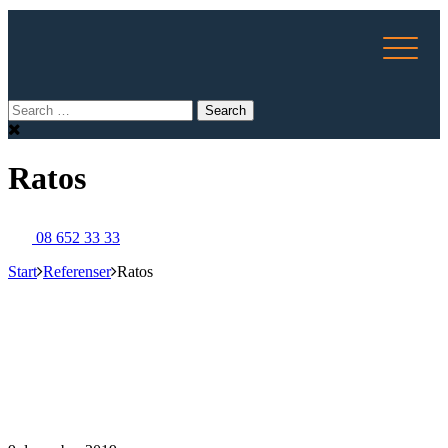
Ratos
08 652 33 33
Start
Referenser
Ratos