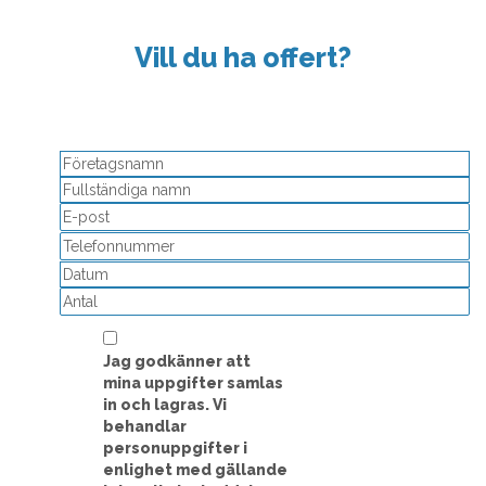
Vill du ha offert?
Detta fält används för valideringsändamål och ska lämnas
oförändrat.
Å
st
M
st
D
Jag godkänner att
mina uppgifter samlas
in och lagras. Vi
behandlar
personuppgifter i
enlighet med gällande