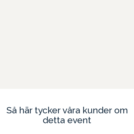
Fångarna på Fortet, en klassisk företagsaktivitet.
Bjud din organisation på en minnesvärd dag på historiska
Vaxholms Kastell, där ni kan ta er an spännande utmaningar och
sammansvetsande aktivitet
Läs mer
Så här tycker våra kunder om
detta event