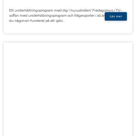
Ett underhållningsprogram med dig i huvudrollen! Fredagsmys i TV-
soffan med underhållningsprogram och frågesporter i all ära. Men har
Läs mer
du någonsin funderat på att själv...