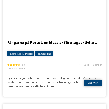
Fångarna på Fortet, en klassisk företagsaktivitet.
Paketerade Aktiviteter
Teambuilding
4.5
10 - 450
PERSONER
126 OMDÖMEN
Bjud din organisation på en minnesvärd dag på historiska Vaxholms
Kastell, där ni kan ta er an spännande utmaningar och
Läs mer
sammansvetsande aktiviteter inom...