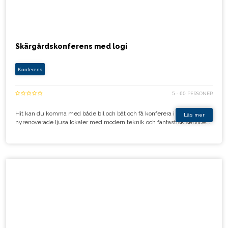
Skärgårdskonferens med logi
Konferens
5 - 60
PERSONER
Hit kan du komma med både bil och båt och få konferera i
Läs mer
nyrenoverade ljusa lokaler med modern teknik och fantastisk service....