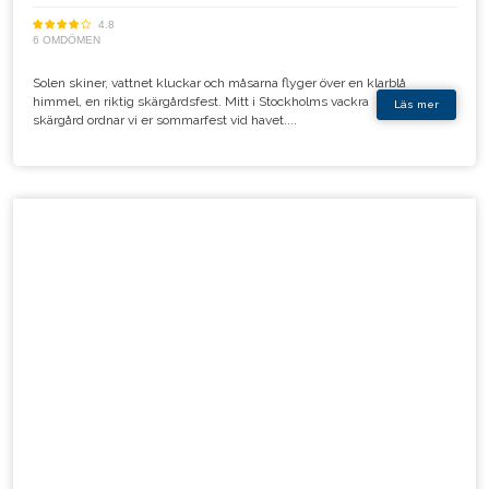
4.8
6 OMDÖMEN
Solen skiner, vattnet kluckar och måsarna flyger över en klarblå
himmel, en riktig skärgårdsfest. Mitt i Stockholms vackra
Läs mer
skärgård ordnar vi er sommarfest vid havet....