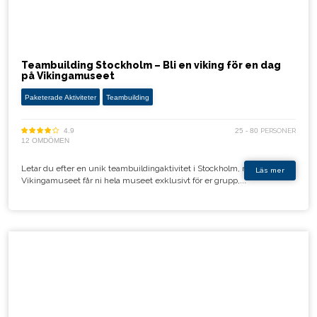
Teambuilding Stockholm – Bli en viking för en dag
på Vikingamuseet
Paketerade Aktiviteter
Teambuilding
4.9
25 - 80
PERSONER
12 OMDÖMEN
Letar du efter en unik teambuildingaktivitet i Stockholm, mitt i city? På
Läs mer
Vikingamuseet får ni hela museet exklusivt för er grupp,...