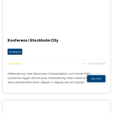
Konferens i Stockholm City
Konferens
5 - 150
PERSONER
Mötesvåning med Stockholm Centralstation runt hörnet Mitt i
citykärnan ligger denna ljusa mötesvåning med moderna lokaler. De
Läs mer
stora panoramafönstren släpper in dagsljuset och bjuder...