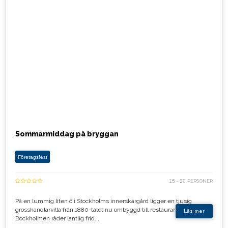
Sommarmiddag på bryggan
Företagsfest
15 - 30
PERSONER
På en lummig liten ö i Stockholms innerskärgård ligger en tjusig
grosshandlarvilla från 1880-talet nu ombyggd till restaurang. På
Läs mer
Bockholmen råder lantlig frid...