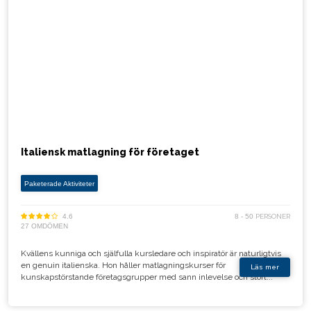
Italiensk matlagning för företaget
Paketerade Aktiviteter
4.6
8 - 50
PERSONER
27 OMDÖMEN
Kvällens kunniga och själfulla kursledare och inspiratör är naturligtvis
en genuin italienska. Hon håller matlagningskurser för
Läs mer
kunskapstörstande företagsgrupper med sann inlevelse och stort...