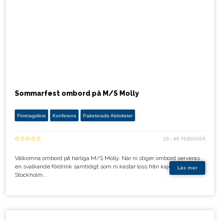
Sommarfest ombord på M/S Molly
Företagsfest
Konferens
Paketerade Aktiviteter
10 - 46
PERSONER
Välkomna ombord på härliga M/S Molly. När ni stiger ombord serveras
en svalkande fördrink samtidigt som ni kastar loss från kajen i
Läs mer
Stockholm...