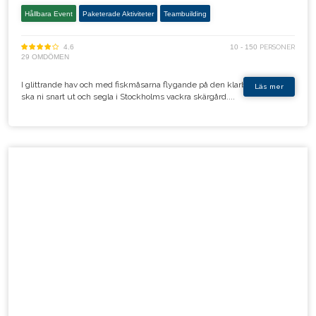
Hållbara Event
Paketerade Aktiviteter
Teambuilding
4.6
10 - 150
PERSONER
29 OMDÖMEN
I glittrande hav och med fiskmåsarna flygande på den klarblå himlen
Läs mer
ska ni snart ut och segla i Stockholms vackra skärgård....