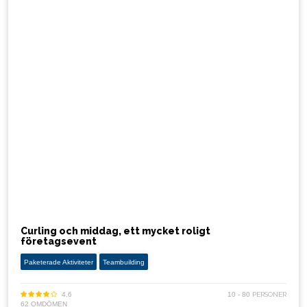
Curling och middag, ett mycket roligt
företagsevent
Paketerade Aktiviteter
Teambuilding
4.6
10 - 80
PERSONER
62 OMDÖMEN