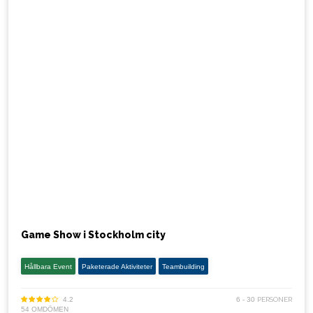
Game Show i Stockholm city
Hållbara Event
Paketerade Aktiviteter
Teambuilding
4.2
6 - 30
PERSONER
54 OMDÖMEN