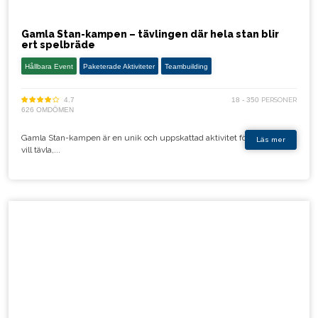
Gamla Stan-kampen – tävlingen där hela stan blir
ert spelbräde
Hållbara Event
Paketerade Aktiviteter
Teambuilding
4.7
18 - 350
PERSONER
626 OMDÖMEN
Gamla Stan-kampen är en unik och uppskattad aktivitet för företag som
Läs mer
vill tävla,...