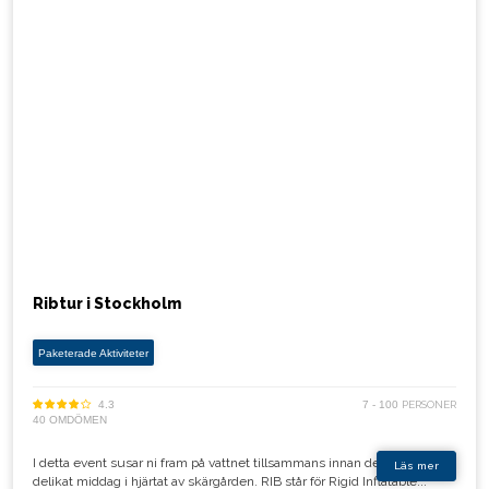
Ribtur i Stockholm
Paketerade Aktiviteter
4.3
7 - 100
PERSONER
40 OMDÖMEN
I detta event susar ni fram på vattnet tillsammans innan det vankas en
Läs mer
delikat middag i hjärtat av skärgården. RIB står för Rigid Inflatable...