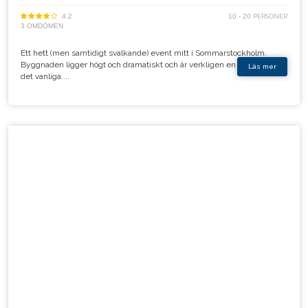
4.2
10 - 20
PERSONER
3 OMDÖMEN
Ett hett (men samtidigt svalkande) event mitt i Sommarstockholm.
Byggnaden ligger högt och dramatiskt och är verkligen en plats utöver
Läs mer
det vanliga....