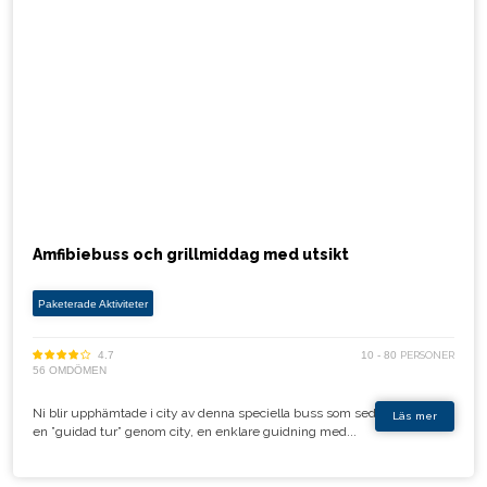
Amfibiebuss och grillmiddag med utsikt
Paketerade Aktiviteter
4.7
10 - 80
PERSONER
56 OMDÖMEN
Ni blir upphämtade i city av denna speciella buss som sedan tar er på
Läs mer
en ”guidad tur” genom city, en enklare guidning med...