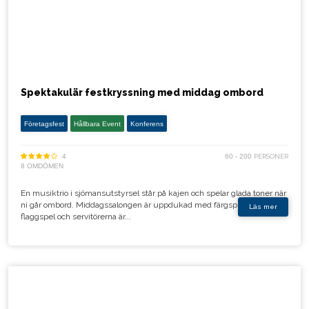
Spektakulär festkryssning med middag ombord
Företagsfest
Hållbara Event
Konferens
4
60 - 200
PERSONER
8 OMDÖMEN
En musiktrio i sjömansutstyrsel står på kajen och spelar glada toner när
ni går ombord. Middagssalongen är uppdukad med färgsprakande
Läs mer
flaggspel och servitörerna är...