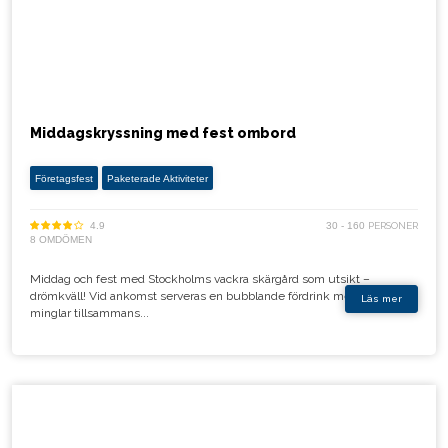
Middagskryssning med fest ombord
Företagsfest
Paketerade Aktiviteter
4.9
30 - 160
PERSONER
8 OMDÖMEN
Middag och fest med Stockholms vackra skärgård som utsikt –
drömkväll! Vid ankomst serveras en bubblande fördrink medan ni
Läs mer
minglar tillsammans...