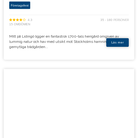
Företagsfest
4.3
35 - 180
PERSONER
15 OMDÖMEN
Mitt på Lidingö ligger en fantastisk 1700-tals herrgård omgiven av
lummig natur och hav med utsikt mot Stockholms hamninlopp. I den
Läs mer
gemytliga trädgården...