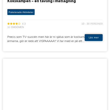
Kökskampen – en tävling i matlagning
Paketerade Aktiviteter
4.3
10 - 30
PERSONER
11 OMDÖMEN
Precis som TV-succén men här är ni själva som är kockarna! Kavla upp
Läs mer
ärmarna, gör er redo att VISPAAAAA!! Vi tar med er på ett...