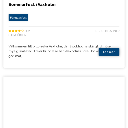
Sommarfest i Vaxholm
Företagsfest
4.2
30 - 80
PERSONER
8 OMDÖMEN
Välkommen till pittoreska Vaxholm, där Stockholms skärgård möter
mysig småstad. I över hundra år har Waxholms hotell lockat gäster med
Läs mer
god mat,...